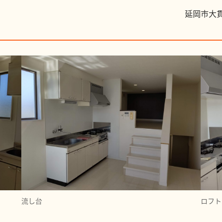
延岡市大
流し台
ロフト