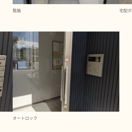
靴箱
宅配ボ
オートロック